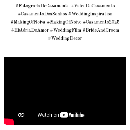
#FotografiaDeCasamento #VideoDeCasamento
#CasamentoDosSonhos #WeddingInspiration
#MakingOfNoiva #MakingOfNoivo #Casamento2025
#HistóriaDeAmor #WeddingFilm #BrideAndGroom
#WeddingDecor